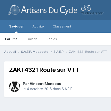
Naviguer
Activité
Classement
Forums
Galerie
Règles
Accueil
S.A.E.P. Mecacote
S.A.E.P
ZAKI 4321 Route sur VTT
ZAKI 4321 Route sur VTT
Par
Vincent Blondeau
le 4 octobre 2016
dans
S.A.E.P