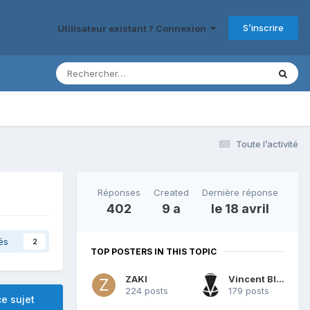
S’inscrire
Utilisateur existant ? Connexion
Toute l’activité
Réponses
Created
Dernière réponse
402
9 a
le 18 avril
és
2
TOP POSTERS IN THIS TOPIC
ZAKI
Vincent Blondeau
224 posts
179 posts
e sujet