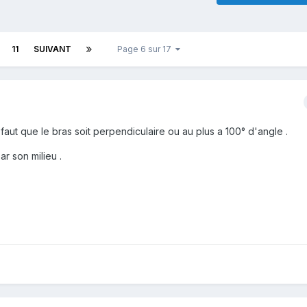
11
SUIVANT
Page 6 sur 17
aut que le bras soit perpendiculaire ou au plus a 100° d'angle .
ar son milieu .