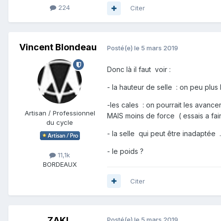
224
Citer
Vincent Blondeau
Posté(e)
le 5 mars 2019
Donc là il faut voir
:
- la hauteur de selle : on peu plus 
-les cales : on pourrait les avanc
Artisan / Professionnel
MAIS moins de force ( essais a fai
du cycle
- la selle qui peut être inadaptée .
- le poids ?
11,1k
BORDEAUX
Citer
ZAKI
Posté(e)
le 5 mars 2019