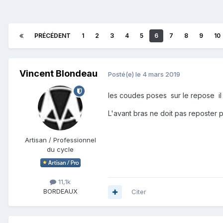
PRÉCÉDENT
1
2
3
4
5
6
7
8
9
10
Vincent Blondeau
Posté(e)
le 4 mars 2019
les coudes poses sur le repose il f
L'avant bras ne doit pas reposter p
Artisan / Professionnel
du cycle
11,1k
BORDEAUX
Citer