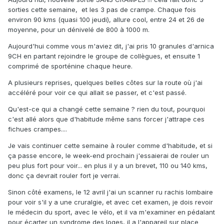
sorties cette semaine, et les 3 pas de crampe. Chaque fois
environ 90 kms (quasi 100 jeudi), allure cool, entre 24 et 26 de
moyenne, pour un dénivelé de 800 à 1000 m.
Aujourd'hui comme vous m'aviez dit, j'ai pris 10 granules d'arnica
9CH en partant rejoindre le groupe de collègues, et ensuite 1
comprimé de sporténine chaque heure.
A plusieurs reprises, quelques belles côtes sur la route où j'ai
accéléré pour voir ce qui allait se passer, et c'est passé.
Qu'est-ce qui a changé cette semaine ? rien du tout, pourquoi
c'est allé alors que d'habitude même sans forcer j'attrape ces
fichues crampes....
Je vais continuer cette semaine à rouler comme d'habitude, et si
ça passe encore, le week-end prochain j'essaierai de rouler un
peu plus fort pour voir... en plus il y a un brevet, 110 ou 140 kms,
donc ça devrait rouler fort je verrai.
Sinon côté examens, le 12 avril j'ai un scanner ru rachis lombaire
pour voir s'il y a une cruralgie, et avec cet examen, je dois revoir
le médecin du sport, avec le vélo, et il va m'examiner en pédalant
pour écarter un syndrome des loges, il a l'appareil sur place