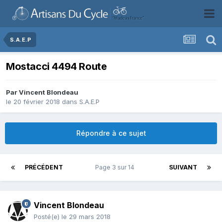
S.A.E.P
Mostacci 4494 Route
Par
Vincent Blondeau
le 20 février 2018
dans
S.A.E.P
Répondre à ce sujet
PRÉCÉDENT
Page 3 sur 14
SUIVANT
Vincent Blondeau
Posté(e)
le 29 mars 2018