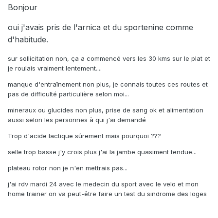
Bonjour
- trop d'acide lactique qui pêrturbe le fonctionnement
musculaire .
oui j'avais pris de l'arnica et du sportenine comme
d'habitude.
Bref je pense que c'est peut etre plus un neurologue qu'il
faut voir .
sur sollicitation non, ça a commencé vers les 30 kms sur le plat et
La hauteur de selle trop basse donnerait une hyperflexion
je roulais vraiment lentement....
du genou avec un passage au PMH difficile .
manque d'entraînement non plus, je connais toutes ces routes et
L'utilisation de plteau rotor permettrait de diminuer l'effort
pas de difficulté particulière selon moi...
au passage du PMH.
mineraux ou glucides non plus, prise de sang ok et alimentation
Un appui des pieds pourrait provoquer des tensions ?
aussi selon les personnes à qui j'ai demandé
Une analyse des forces des groupes musculaires de la
Trop d'acide lactique sûrement mais pourquoi ???
cuisse pourrait peut etre indiquer une faiblesse
musculaire ?
selle trop basse j'y crois plus j'ai la jambe quasiment tendue...
plateau rotor non je n'en mettrais pas...
j'ai rdv mardi 24 avec le medecin du sport avec le velo et mon
home trainer on va peut-être faire un test du sindrome des loges