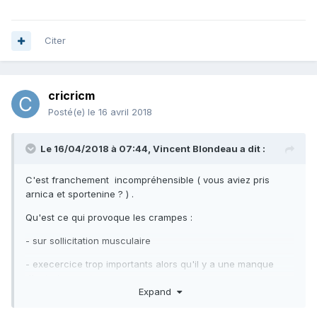
Citer
cricricm
Posté(e)
le 16 avril 2018
Le 16/04/2018 à 07:44,
Vincent Blondeau
a dit :
C'est franchement incompréhensible ( vous aviez pris
arnica et sportenine ? ) .
Qu'est ce qui provoque les crampes :
- sur sollicitation musculaire
- execercice trop importants alors qu'il y a une manque
d'entrainement
Expand
- un probleme de manque de mineraux ou d'apport
glucidique