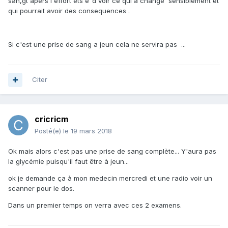
san,gt apérs l'effort ets e"d voir ce qui a changé sensiblement et
qui pourrait avoir des consequences .
Si c'est une prise de sang a jeun cela ne servira pas ...
Citer
cricricm
Posté(e)
le 19 mars 2018
Ok mais alors c'est pas une prise de sang complète... Y'aura pas
la glycémie puisqu'il faut être à jeun...
ok je demande ça à mon medecin mercredi et une radio voir un
scanner pour le dos.
Dans un premier temps on verra avec ces 2 examens.