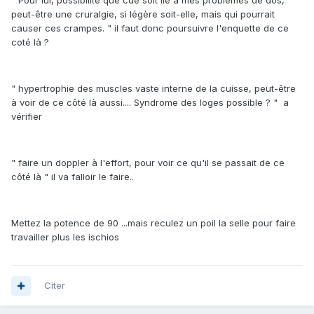
" Pour lui, possibilité que cde soit lié à mes problèmes de dos,
peut-être une cruralgie, si légère soit-elle, mais qui pourrait
causer ces crampes. " il faut donc poursuivre l'enquette de ce
coté là ?
" hypertrophie des muscles vaste interne de la cuisse, peut-être
à voir de ce côté là aussi.... Syndrome des loges possible ? " a
vérifier
" faire un doppler à l'effort, pour voir ce qu'il se passait de ce
côté là " il va falloir le faire..
Mettez la potence de 90 ...mais reculez un poil la selle pour faire
travailler plus les ischios
Citer