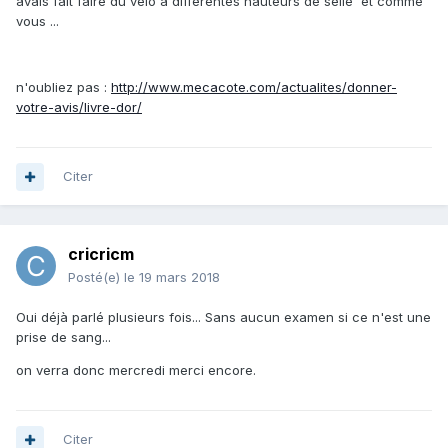
avais fait faire du vélo a différentes hauteurs de selle et comme
vous ...
n'oubliez pas :
http://www.mecacote.com/actualites/donner-
votre-avis/livre-dor/
Citer
cricricm
Posté(e)
le 19 mars 2018
Oui déjà parlé plusieurs fois... Sans aucun examen si ce n'est une
prise de sang...
on verra donc mercredi merci encore.
Citer