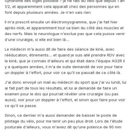
Syndrome des loges possible ? je ne fais du vélo que depuis 1 an
1/2, et apparemment cela apparaît chez des personnes qui en
font depuis plusieurs années. Je n'en sais rien.
Il m'a prescrit ensuite un électromyogramme, que j'ai fait hier
après-midi, et apparemment tout va bien du côté des muscles et
des nerfs. Mais le neurologue n'exclue pas que cela puisse venir
d'une cruralgie, si elle est bien là....
Le médecin m'a aussi dit de faire des séance de kiné, avec
rééducation, étirements.... et quand je suis allé prendre RDV avec
le kiné, que je connais d'ailleurs et qui était dans l'équipe AG2R il
y a quelques années, il m'a de suite demandé de voir pour faire
un doppler à l'effort, pour voir ce qu'il se passait de ce côté là.
J'ai donc envoyé un mail au médecin du sport que j'ai vu lundi, lui
ai fait part de tous les résultats, et lui ai demandé de faire un
examen pour le dos qui pourrait révéler une cruralgie (ou pas
aussi), voir pour un doppler à l'effort, et sinon quoi faire pour voir
ce qu'il se passe.
Sinon, ce dernier m'a aussi demander de baisser le poste de
pilotage du vélo, pour me tenir un peu plus droit. Lors de l'étude
posturale d'ailleurs, vous m'aviez dit qu'une potence de 90 mm