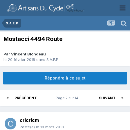
S.A.E.P
Mostacci 4494 Route
Par
Vincent Blondeau
le 20 février 2018
dans
S.A.E.P
Répondre à ce sujet
PRÉCÉDENT
Page 2 sur 14
SUIVANT
cricricm
Posté(e)
le 18 mars 2018