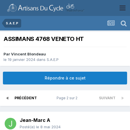
S.A.E.P
ASSIMANS 4768 VENETO HT
Par
Vincent Blondeau
le 19 janvier 2024
dans
S.A.E.P
Répondre à ce sujet
PRÉCÉDENT
Page 2 sur 2
SUIVANT
Jean-Marc A
Posté(e)
le 8 mai 2024