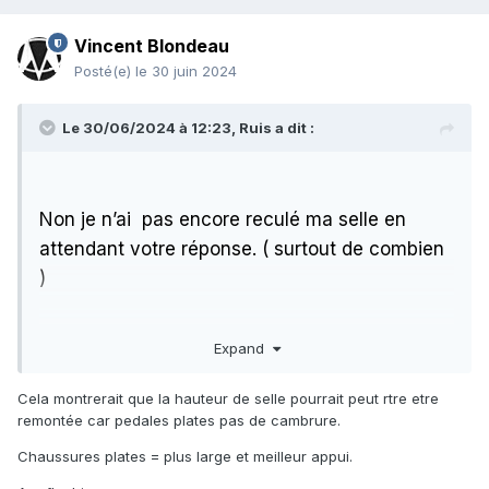
Vincent Blondeau
Posté(e)
le 30 juin 2024
Le 30/06/2024 à 12:23,
Ruis
a dit :
Non je n’ai
pas encore reculé ma selle en
attendant votre réponse. ( surtout de combien
)
Expand
Pour info , je fis une sortie de 220 km dans les
Cela montrerait que la hauteur de selle pourrait peut rtre etre
Pyrénées ce week-end, mais en pédale plate à
remontée car pedales plates pas de cambrure.
cause des douleurs à la rotule.
Chaussures plates = plus large et meilleur appui.
Miracle, presque aucune douleur aux genoux