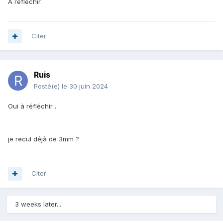
A reflechir.
et très peu au périnée et surtout rien après.
Citer
Ruis
Posté(e)
le 30 juin 2024
Oui à réfléchir .
je recul déjà de 3mm ?
Citer
3 weeks later...