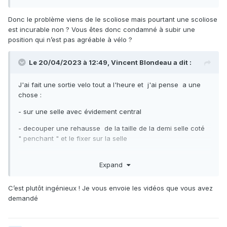
Donc le problème viens de le scoliose mais pourtant une scoliose
est incurable non ? Vous êtes donc condamné à subir une
position qui n’est pas agréable à vélo ?
Le 20/04/2023 à 12:49,
Vincent Blondeau
a dit :
J'ai fait une sortie velo tout a l'heure et j'ai pense a une
chose
:
- sur une selle avec évidement central
- decouper une rehausse de la taille de la demi selle coté
" penchant " et le fixer sur la selle
Expand
J'avais fait cela en mieux avec un specialiste de coussins
pour les bateaux ; le probleme à régler était autre mais
C’est plutôt ingénieux ! Je vous envoie les vidéos que vous avez
cette solution permettrait d'eviter qu'un coté penche .
demandé
A voir ...