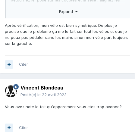
Retournez le pose sur les cocotes et la selle , alignez les
roues b et avec un grand niveau essayez de voir s'il ets
Expand
aligne .
Si le velo n'est pas aligné il va " tirer d'n coté " et peut etre
Après vérification, mon vélo est bien symétrique. De plus je
vous faire metre dans cetet position pour ré équilibrer le
précise que le problème ça me le fait sur tout les vélos et que je
tout .
ne peux pas pédaler sans les mains sinon mon vélo part toujours
sur la gauche.
Citer
Vincent Blondeau
Posté(e)
le 22 avril 2023
Vous avez note le fait qu'apparement vous etes trop avance?
Citer