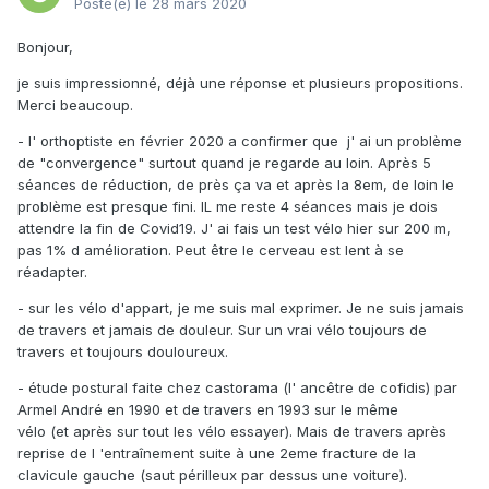
Posté(e)
le 28 mars 2020
Bonjour,
je suis impressionné, déjà une réponse et plusieurs propositions.
Merci beaucoup.
- l' orthoptiste en février 2020 a confirmer que j' ai un problème
de "convergence" surtout quand je regarde au loin. Après 5
séances de réduction, de près ça va et après la 8em, de loin le
problème est presque fini. IL me reste 4 séances mais je dois
attendre la fin de Covid19. J' ai fais un test vélo hier sur 200 m,
pas 1% d amélioration. Peut être le cerveau est lent à se
réadapter.
- sur les vélo d'appart, je me suis mal exprimer. Je ne suis jamais
de travers et jamais de douleur. Sur un vrai vélo toujours de
travers et toujours douloureux.
- étude postural faite chez castorama (l' ancêtre de cofidis) par
Armel André en 1990 et de travers en 1993 sur le même
vélo (et après sur tout les vélo essayer). Mais de travers après
reprise de l 'entraînement suite à une 2eme fracture de la
clavicule gauche (saut périlleux par dessus une voiture).