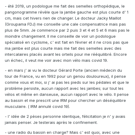
- été 2019, un podologue me fait des semelles orthopédique, le
pangonogramme révèle que la jambe gauche est plus courte d' 1
cm, mais cet hivers rien de changer. Le docteur Jacky Maillot
(Groupama FDJ) me conseille une cale compensatrice mais pas
plus de 5mm. Je commence par 2 puis 3 et 4 et 5 et 6 mais pas le
moindre changement. Il me conseille de voir un podologue
spécialisé en cyclisme, c' est fait en février et il ne crois pas que
ma jambe est plus courte mais me fait des semelles avec des
intercalaires placés avant les orteils pour me rééquilibré. Encore
un échec, il veut me voir avec mon vélo mais covid 19.
- en mars j' ai vu le docteur Gérard Porte (ancien médecin du
tour de France, vu en 1992 pour un genou douloureux), il pense
comme vous et moi, si j' ai pas les pieds sur les pédales et que le
problème persiste, aucun rapport avec les jambes; sur tout les
vélos et même en danseuse, aucun rapport avec le vélo. Il pense
au bassin et me prescrit une IRM pour chercher un déséquilibre
musculaire. ( IRM annulé covid 19).
- l' idée de 2 pèses personne identique, félicitation je n' y avais
jamais penser. Je testerais après le confinement.
- une radio du bassin en charge? Mais c' est quoi, avec une