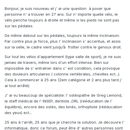
Bonjour, je suis nouveau et j' ai une question à poser que
personne n' a trouver en 27 ans. Sur n' importe quelle vélo, le
vélo penche toujours à droite et même si les pieds ne sont pas
sur les pédales.
De même debout sur les pédales, toujours la même inclinaison.
Par contre plus je force, plus l' inclinaison s' accentue, et assis
sur la selle, le cadre vient jusqu’à frotter contre le genoux droit.
Sur tout les vélos d'appartement (type salle de sport), je ne suis
jamais de travers, même lors d'un effort intense. Bien sur
impossible de s' entraîner dans c' est condition, cela provoque
des douleurs articulaires ( colonne vertébrales, chevilles ect...).
Cela à commencer à 25 ans (2em catégorie et 2 ans plus tard j'
ai tout arrêté).
J' ai vu beaucoup de spécialiste: l' ostéopathe de Greg Lemond,
le staff médical de l' INSEP, dentiste ,ORL (rééducation de l'
équilibre), encore des ostéo, des kinés, orthoptiste (rééducation
des yeux) ect...
25 ans à l'arrêt, 25 ans que je cherche la solution. Je découvre l'
informatique, donc ce forum, peut être d' autres personnes sont