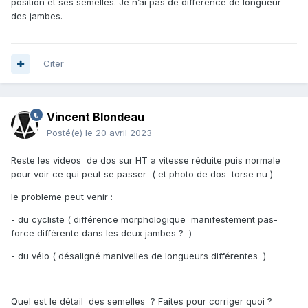
position et ses semelles. Je n’ai pas de différence de longueur
des jambes.
Photos de dos et videos de dos torse nu devraient pouvoir
permettre d'avancer d'autant que pour le coup on est
aveugle et des details peuvent nous echapper par exemple
Citer
es ce que le smanivelels sont de meme longueur ? es ce
que les membres inferieurs sont de meme longueur etc ..
Vincent Blondeau
Posté(e)
le 20 avril 2023
Qui d'autres avez vous contacté pour que l'on puisse
echanger et vous aider a trouver uen solution?
Reste les videos de dos sur HT a vitesse réduite puis normale
pour voir ce qui peut se passer ( et photo de dos torse nu )
le probleme peut venir :
- du cycliste ( différence morphologique manifestement pas-
force différente dans les deux jambes ? )
- du vélo ( désaligné manivelles de longueurs différentes )
Quel est le détail des semelles ? Faites pour corriger quoi ?