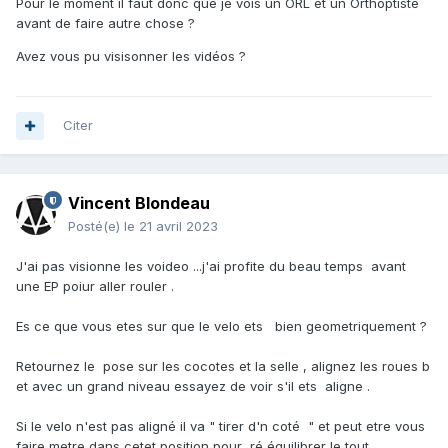
Pour le moment il faut donc que je vois un ORL et un Orthoptiste
avant de faire autre chose ?
Avez vous pu visisonner les vidéos ?
Citer
Vincent Blondeau
Posté(e)
le 21 avril 2023
J'ai pas visionne les voideo ...j'ai profite du beau temps avant
une EP poiur aller rouler .
Es ce que vous etes sur que le velo ets bien geometriquement ?
Retournez le pose sur les cocotes et la selle , alignez les roues b
et avec un grand niveau essayez de voir s'il ets aligne .
Si le velo n'est pas aligné il va " tirer d'n coté " et peut etre vous
faire metre dans cetet position pour ré équilibrer le tout .