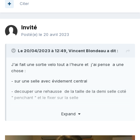
Citer
Invité
Posté(e)
le 20 avril 2023
Le 20/04/2023 à 12:49,
Vincent Blondeau
a dit :
J'ai fait une sortie velo tout a l'heure et j'ai pense a une
chose
:
- sur une selle avec évidement central
- decouper une rehausse de la taille de la demi selle coté
" penchant " et le fixer sur la selle
Expand
J'avais fait cela en mieux avec un specialiste de coussins
pour les bateaux ; le probleme à régler était autre mais
cette solution permettrait d'eviter qu'un coté penche .