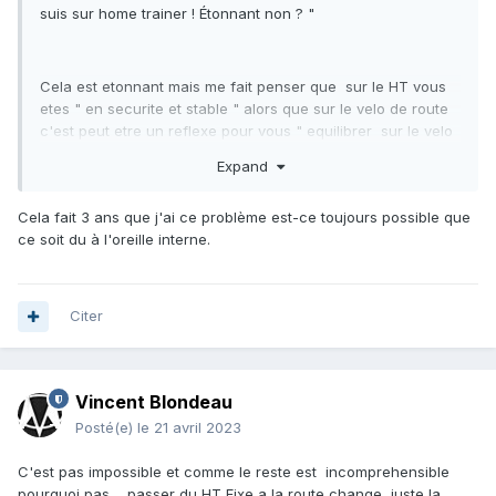
suis sur home trainer ! Étonnant non ? "
Cela est etonnant mais me fait penser que sur le HT vous
etes " en securite et stable " alors que sur le velo de route
c'est peut etre un reflexe pour vous " equilibrer sur le velo
" ...Donc je penserai a cette hypotheze que ce serait un,
Expand
probleme d'equilibre ou d'oreille interne ?
Cela fait 3 ans que j'ai ce problème est-ce toujours possible que
Je cherche .
ce soit du à l'oreille interne.
Je vais visionner le svideo mais je dois les mettre droites
Citer
Vincent Blondeau
Posté(e)
le 21 avril 2023
C'est pas impossible et comme le reste est incomprehensible
pourquoi pas ....passer du HT Fixe a la route change juste la