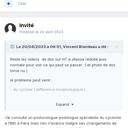
Citer
Invité
Posté(e)
le 20 avril 2023
Le 20/04/2023 à 06:51,
Vincent Blondeau
a dit :
Reste les videos de dos sur HT a vitesse réduite puis
normale pour voir ce qui peut se passer ( et photo de dos
torse nu )
le probleme peut venir
:
- du cycliste ( différence morphologique )
- du velo ( désaligné )
Expand
J’ai consulté un posturologue-podologue spécialiste du cyclisme
Il faut identifier si le velo est correctement construit ou si
à l’IMS à Paris mais rien n’avance malgré ses changements de
c'est le ctycliste qui a un handicap ;