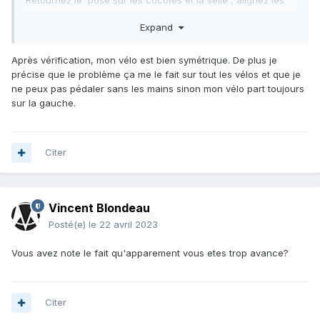
Retournez le pose sur les cocotes et la selle , alignez les
roues b et avec un grand niveau essayez de voir s'il ets
Expand
aligne .
Si le velo n'est pas aligné il va " tirer d'n coté " et peut etre
Après vérification, mon vélo est bien symétrique. De plus je
vous faire metre dans cetet position pour ré équilibrer le
précise que le problème ça me le fait sur tout les vélos et que je
tout .
ne peux pas pédaler sans les mains sinon mon vélo part toujours
sur la gauche.
Citer
Vincent Blondeau
Posté(e)
le 22 avril 2023
Vous avez note le fait qu'apparement vous etes trop avance?
Citer