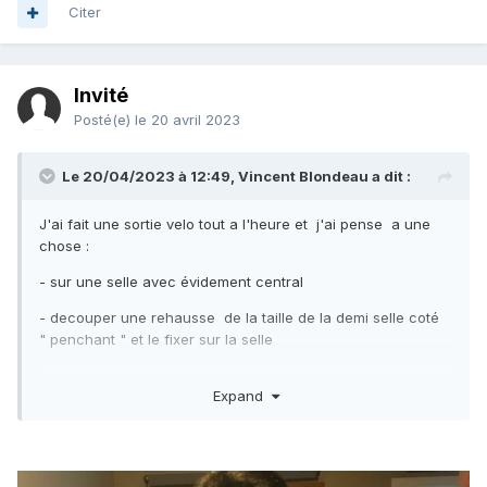
Citer
Invité
Posté(e)
le 20 avril 2023
Le 20/04/2023 à 12:49,
Vincent Blondeau
a dit :
J'ai fait une sortie velo tout a l'heure et j'ai pense a une
chose
:
- sur une selle avec évidement central
- decouper une rehausse de la taille de la demi selle coté
" penchant " et le fixer sur la selle
Expand
J'avais fait cela en mieux avec un specialiste de coussins
pour les bateaux ; le probleme à régler était autre mais
cette solution permettrait d'eviter qu'un coté penche .