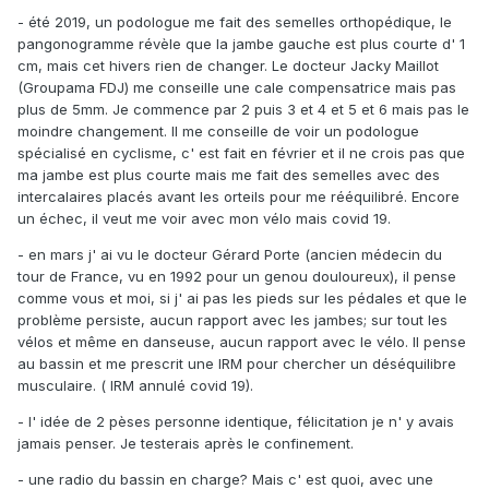
- été 2019, un podologue me fait des semelles orthopédique, le
pangonogramme révèle que la jambe gauche est plus courte d' 1
cm, mais cet hivers rien de changer. Le docteur Jacky Maillot
(Groupama FDJ) me conseille une cale compensatrice mais pas
plus de 5mm. Je commence par 2 puis 3 et 4 et 5 et 6 mais pas le
moindre changement. Il me conseille de voir un podologue
spécialisé en cyclisme, c' est fait en février et il ne crois pas que
ma jambe est plus courte mais me fait des semelles avec des
intercalaires placés avant les orteils pour me rééquilibré. Encore
un échec, il veut me voir avec mon vélo mais covid 19.
- en mars j' ai vu le docteur Gérard Porte (ancien médecin du
tour de France, vu en 1992 pour un genou douloureux), il pense
comme vous et moi, si j' ai pas les pieds sur les pédales et que le
problème persiste, aucun rapport avec les jambes; sur tout les
vélos et même en danseuse, aucun rapport avec le vélo. Il pense
au bassin et me prescrit une IRM pour chercher un déséquilibre
musculaire. ( IRM annulé covid 19).
- l' idée de 2 pèses personne identique, félicitation je n' y avais
jamais penser. Je testerais après le confinement.
- une radio du bassin en charge? Mais c' est quoi, avec une