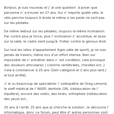
Bonjour, je suis nouveau et j' ai une question à poser que
personne n' a trouver en 27 ans. Sur n' importe quelle vélo, le
vélo penche toujours à droite et même si les pieds ne sont pas
sur les pédales.
De même debout sur les pédales, toujours la même inclinaison.
Par contre plus je force, plus l' inclinaison s' accentue, et assis
sur la selle, le cadre vient jusqu’à frotter contre le genoux droit.
Sur tout les vélos d'appartement (type salle de sport), je ne suis
jamais de travers, même lors d'un effort intense. Bien sur
impossible de s' entraîner dans c' est condition, cela provoque
des douleurs articulaires ( colonne vertébrales, chevilles ect...).
Cela à commencer à 25 ans (2em catégorie et 2 ans plus tard j'
ai tout arrêté).
J' ai vu beaucoup de spécialiste: l' ostéopathe de Greg Lemond,
le staff médical de l' INSEP, dentiste ,ORL (rééducation de l'
équilibre), encore des ostéo, des kinés, orthoptiste (rééducation
des yeux) ect...
25 ans à l'arrêt, 25 ans que je cherche la solution. Je découvre l'
informatique, donc ce forum, peut être d' autres personnes sont