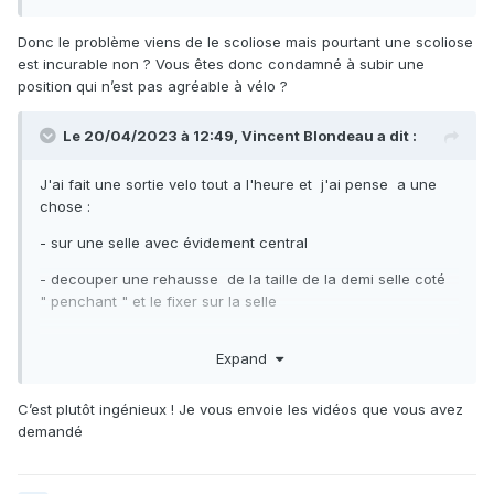
Donc le problème viens de le scoliose mais pourtant une scoliose
est incurable non ? Vous êtes donc condamné à subir une
position qui n’est pas agréable à vélo ?
Le 20/04/2023 à 12:49,
Vincent Blondeau
a dit :
J'ai fait une sortie velo tout a l'heure et j'ai pense a une
chose
:
- sur une selle avec évidement central
- decouper une rehausse de la taille de la demi selle coté
" penchant " et le fixer sur la selle
Expand
J'avais fait cela en mieux avec un specialiste de coussins
pour les bateaux ; le probleme à régler était autre mais
C’est plutôt ingénieux ! Je vous envoie les vidéos que vous avez
cette solution permettrait d'eviter qu'un coté penche .
demandé
A voir ...