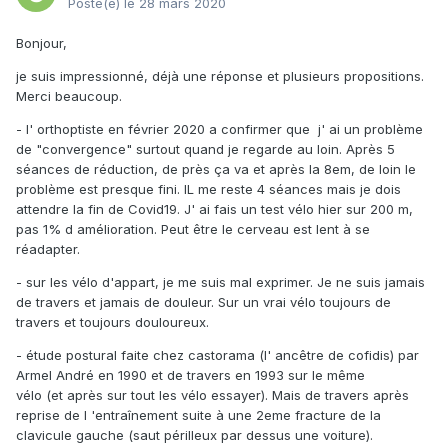
Posté(e)
le 28 mars 2020
Bonjour,
je suis impressionné, déjà une réponse et plusieurs propositions.
Merci beaucoup.
- l' orthoptiste en février 2020 a confirmer que j' ai un problème
de "convergence" surtout quand je regarde au loin. Après 5
séances de réduction, de près ça va et après la 8em, de loin le
problème est presque fini. IL me reste 4 séances mais je dois
attendre la fin de Covid19. J' ai fais un test vélo hier sur 200 m,
pas 1% d amélioration. Peut être le cerveau est lent à se
réadapter.
- sur les vélo d'appart, je me suis mal exprimer. Je ne suis jamais
de travers et jamais de douleur. Sur un vrai vélo toujours de
travers et toujours douloureux.
- étude postural faite chez castorama (l' ancêtre de cofidis) par
Armel André en 1990 et de travers en 1993 sur le même
vélo (et après sur tout les vélo essayer). Mais de travers après
reprise de l 'entraînement suite à une 2eme fracture de la
clavicule gauche (saut périlleux par dessus une voiture).