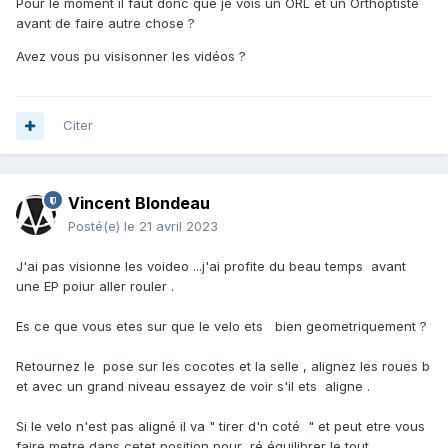
Pour le moment il faut donc que je vois un ORL et un Orthoptiste
avant de faire autre chose ?
Avez vous pu visisonner les vidéos ?
Citer
Vincent Blondeau
Posté(e)
le 21 avril 2023
J'ai pas visionne les voideo ...j'ai profite du beau temps avant
une EP poiur aller rouler .
Es ce que vous etes sur que le velo ets bien geometriquement ?
Retournez le pose sur les cocotes et la selle , alignez les roues b
et avec un grand niveau essayez de voir s'il ets aligne .
Si le velo n'est pas aligné il va " tirer d'n coté " et peut etre vous
faire metre dans cetet position pour ré équilibrer le tout .