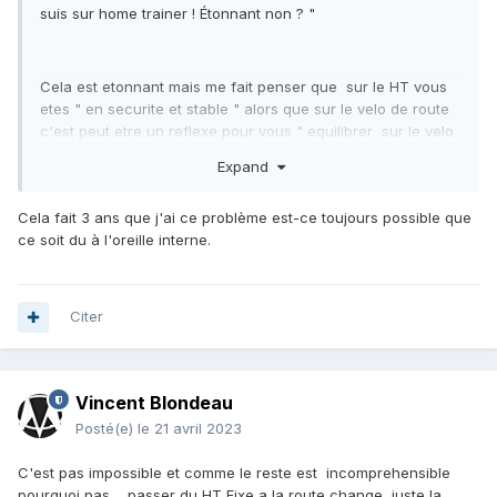
suis sur home trainer ! Étonnant non ? "
Cela est etonnant mais me fait penser que sur le HT vous
etes " en securite et stable " alors que sur le velo de route
c'est peut etre un reflexe pour vous " equilibrer sur le velo
" ...Donc je penserai a cette hypotheze que ce serait un,
Expand
probleme d'equilibre ou d'oreille interne ?
Cela fait 3 ans que j'ai ce problème est-ce toujours possible que
Je cherche .
ce soit du à l'oreille interne.
Je vais visionner le svideo mais je dois les mettre droites
Citer
Vincent Blondeau
Posté(e)
le 21 avril 2023
C'est pas impossible et comme le reste est incomprehensible
pourquoi pas ....passer du HT Fixe a la route change juste la