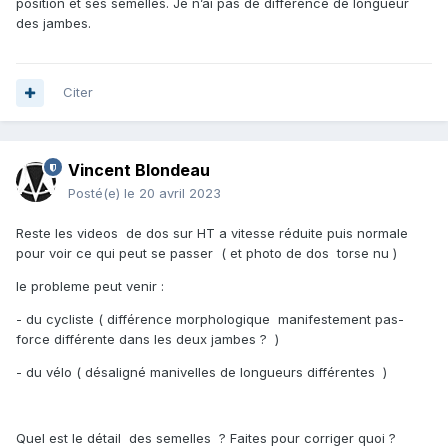
position et ses semelles. Je n’ai pas de différence de longueur
des jambes.
Photos de dos et videos de dos torse nu devraient pouvoir
permettre d'avancer d'autant que pour le coup on est
aveugle et des details peuvent nous echapper par exemple
Citer
es ce que le smanivelels sont de meme longueur ? es ce
que les membres inferieurs sont de meme longueur etc ..
Vincent Blondeau
Posté(e)
le 20 avril 2023
Qui d'autres avez vous contacté pour que l'on puisse
echanger et vous aider a trouver uen solution?
Reste les videos de dos sur HT a vitesse réduite puis normale
pour voir ce qui peut se passer ( et photo de dos torse nu )
le probleme peut venir :
- du cycliste ( différence morphologique manifestement pas-
force différente dans les deux jambes ? )
- du vélo ( désaligné manivelles de longueurs différentes )
Quel est le détail des semelles ? Faites pour corriger quoi ?