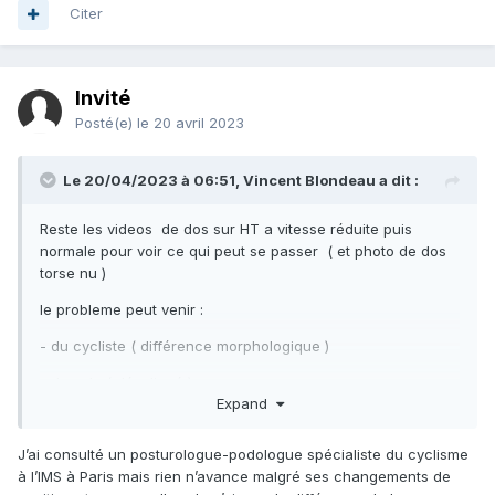
Citer
Invité
Posté(e)
le 20 avril 2023
Le 20/04/2023 à 06:51,
Vincent Blondeau
a dit :
Reste les videos de dos sur HT a vitesse réduite puis
normale pour voir ce qui peut se passer ( et photo de dos
torse nu )
le probleme peut venir
:
- du cycliste ( différence morphologique )
- du velo ( désaligné )
Expand
J’ai consulté un posturologue-podologue spécialiste du cyclisme
Il faut identifier si le velo est correctement construit ou si
à l’IMS à Paris mais rien n’avance malgré ses changements de
c'est le ctycliste qui a un handicap ;