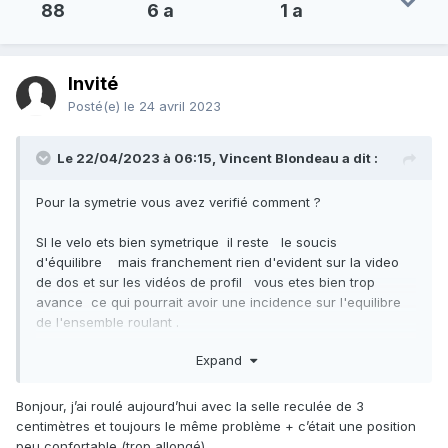
88
6 a
1 a
Invité
Posté(e)
le 24 avril 2023
Le 22/04/2023 à 06:15,
Vincent Blondeau
a dit :
Pour la symetrie vous avez verifié comment ?
SI le velo ets bien symetrique il reste le soucis
d'équilibre mais franchement rien d'evident sur la video
de dos et sur les vidéos de profil vous etes bien trop
avance ce qui pourrait avoir une incidence sur l'equilibre
de l'ensemble roulant .
Expand
Pouvez vous reculer la selle de 3 cm et faire un nouveau
test .
Bonjour, j’ai roulé aujourd’hui avec la selle reculée de 3
De meme vous sembvlez un poil bas.
centimètres et toujours le même problème + c’était une position
peu confortable (trop allongé)