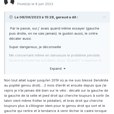
Posté(e)
le 8 juin 2023
Le 08/06/2023 à 15:28,
geraud
a dit :
Par le passé, oui j' avais quand même essayer (gauche
puis droite, on ne sais jamais). le guidon aussi, le cintre
décaler aussi.
Super dangereux, je déconseille
Me concernant même en danseuse le problème persiste.
Quand je monte les escaliers aussi. Quand j' y repense le
réglage de la selle, franchement.
Expand
Sinon Jules, votre problème existe depuis toujours, ou c' est
suite à un évènement particuliers ?
Non tout allait super jusqu’en 2019 où je me suis blessé (tendinite
au poplité genou droit)… 2 mois d’arrêt et ensuite depuis que j’ai
repris je n’ai jamais été bien sur le vélo : décalé sur la gauche de
la gauche de la selle et pied droit qui cherche toujours à sortir (le
talon vient même frotter le pédalier), et bras droit qui cherche
toujours plus à s’éloigner idem pour le genou droit qui sort et le
gauche qui rentre et à tendance à venir lécher le cadre lorsque