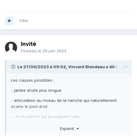
Citer
Invité
Posté(e)
le 29 juin 2023
Le 27/06/2023 à 09:02,
Vincent Blondeau
a dit :
Les causes possibles
:
- jambe droite plus longue
- articulation au niveau de la hanche qui naturellement
ecarte le pied droit
- os du bassin qui provoquent cela
Expand
Dans tous les cas il ne faut pas contraindre v donc si vous