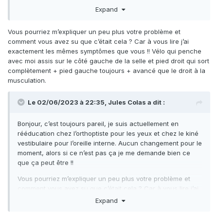
Expand
Je ne sais pas si cela vous aider.
Vous pourriez m’expliquer un peu plus votre problème et
comment vous avez su que c’était cela ? Car à vous lire j’ai
exactement les mêmes symptômes que vous !! Vélo qui penche
avec moi assis sur le côté gauche de la selle et pied droit qui sort
complètement + pied gauche toujours + avancé que le droit à la
musculation.
Le 02/06/2023 à 22:35,
Jules Colas
a dit :
Bonjour, c’est toujours pareil, je suis actuellement en
rééducation chez l’orthoptiste pour les yeux et chez le kiné
vestibulaire pour l’oreille interne. Aucun changement pour le
moment, alors si ce n’est pas ça je me demande bien ce
que ça peut être !!
Vous pourriez m’expliquer un peu plus votre problème et
comment vous avez su que c’était cela ? Car à vous lire j’ai
exactement les mêmes symptômes que vous !! Vélo qui
Expand
penche avec moi assis sur le côté gauche de la selle et
pied droit qui sort complètement + pied gauche toujours +