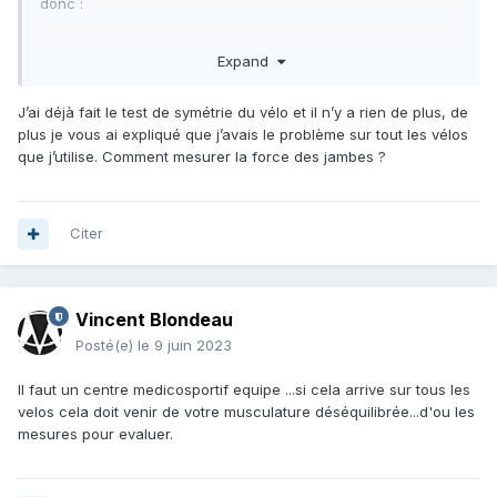
donc
:
- pas aligné ( la roue AR n'est pas dans l'alignement de la
Expand
roue Avant ..mettez le velo à l'envers en appui sur les
cocottes et la selle .prenez une regle de mâcon de 3 m et
appuyez la regle sur le cote de la roue Avant et de la roue
J’ai déjà fait le test de symétrie du vélo et il n’y a rien de plus, de
AR Elle doivent etre dans le meme plan )
plus je vous ai expliqué que j’avais le problème sur tout les vélos
que j’utilise. Comment mesurer la force des jambes ?
- trop rigide
- pour la force des jambes il faut une mesure
Citer
Vincent Blondeau
Posté(e)
le 9 juin 2023
Il faut un centre medicosportif equipe ...si cela arrive sur tous les
velos cela doit venir de votre musculature déséquilibrée...d'ou les
mesures pour evaluer.