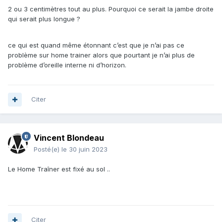
2 ou 3 centimètres tout au plus. Pourquoi ce serait la jambe droite
pouvez ecarter un peu la pedale droite pourquoi pas ( au
qui serait plus longue ?
moins faire un test ) ..De combien pensez vous devoir
ecrater la pedale droite ?
ce qui est quand même étonnant c’est que je n’ai pas ce
problème sur home trainer alors que pourtant je n’ai plus de
problème d’oreille interne ni d’horizon.
Citer
Vincent Blondeau
Posté(e)
le 30 juin 2023
Le Home Traîner est fixé au sol ..
Citer