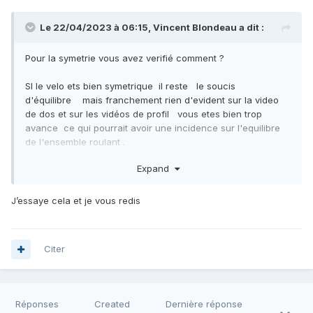
Le 22/04/2023 à 06:15,
Vincent Blondeau
a dit :
Pour la symetrie vous avez verifié comment ?
SI le velo ets bien symetrique il reste le soucis
d'équilibre mais franchement rien d'evident sur la video
de dos et sur les vidéos de profil vous etes bien trop
avance ce qui pourrait avoir une incidence sur l'equilibre
de l'ensemble roulant .
Expand
Pouvez vous reculer la selle de 3 cm et faire un nouveau
test .
J’essaye cela et je vous redis
De meme vous sembvlez un poil bas.
Citer
Réponses
Created
Dernière réponse