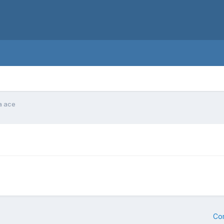
a ace
Co