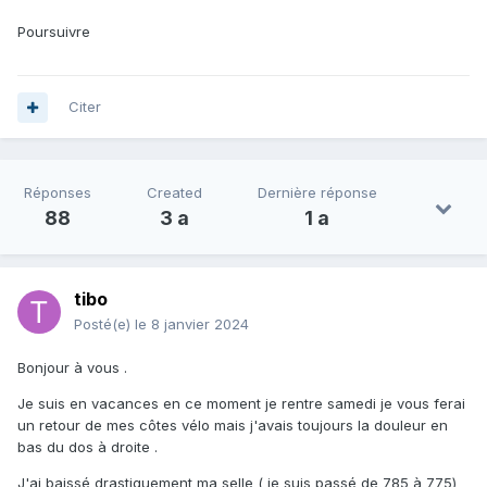
Poursuivre
Citer
Réponses
Created
Dernière réponse
88
3 a
1 a
tibo
Posté(e)
le 8 janvier 2024
Bonjour à vous .
Je suis en vacances en ce moment je rentre samedi je vous ferai
un retour de mes côtes vélo mais j'avais toujours la douleur en
bas du dos à droite .
J'ai baissé drastiquement ma selle ( je suis passé de 785 à 775)