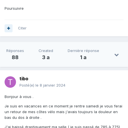
Poursuivre
Citer
Réponses
Created
Dernière réponse
88
3 a
1 a
tibo
Posté(e)
le 8 janvier 2024
Bonjour à vous .
Je suis en vacances en ce moment je rentre samedi je vous ferai
un retour de mes côtes vélo mais j'avais toujours la douleur en
bas du dos à droite .
J'ai baissé drastiquement ma selle ( je suis passé de 785 à 775)