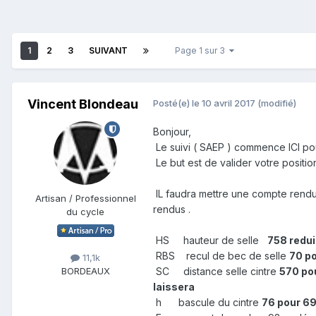
1
2
3
SUIVANT
Page 1 sur 3
Vincent Blondeau
Posté(e)
le 10 avril 2017
(modifié)
Bonjour,
Le suivi ( SAEP ) commence ICI po
Le but est de valider votre positio
IL faudra mettre une compte rendu
Artisan / Professionnel
rendus .
du cycle
HS hauteur de selle
758 redui
RBS recul de bec de selle
70 po
11,1k
SC distance selle cintre
570 pou
BORDEAUX
laissera
h bascule du cintre
76 pour 69