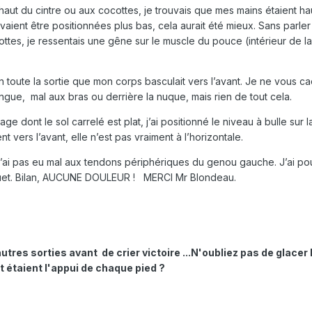
t du cintre ou aux cocottes, je trouvais que mes mains étaient ha
uvaient être positionnées plus bas, cela aurait été mieux. Sans parle
ttes, je ressentais une gêne sur le muscle du pouce (intérieur de la
toute la sortie que mon corps basculait vers l’avant. Je ne vous ca
 longue, mal aux bras ou derrière la nuque, mais rien de tout cela.
e dont le sol carrelé est plat, j’ai positionné le niveau à bulle sur la
t vers l’avant, elle n’est pas vraiment à l’horizontale.
i pas eu mal aux tendons périphériques du genou gauche. J’ai pou
quet. Bilan, AUCUNE DOULEUR ! MERCI Mr Blondeau.
res sorties avant de crier victoire ...N'oubliez pas de glacer l
étaient l'appui de chaque pied ?