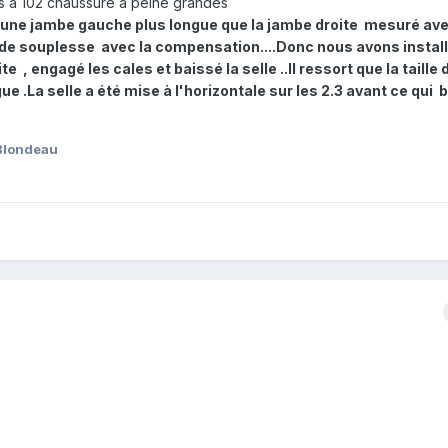
 a 102 chaussure a peine grandes
une jambe gauche plus longue que la jambe droite mesuré av
de souplesse avec la compensation....Donc nous avons install
, engagé les cales et baissé la selle ..Il ressort que la taille 
ue .La selle a été mise à l'horizontale sur les 2.3 avant ce qui
Blondeau