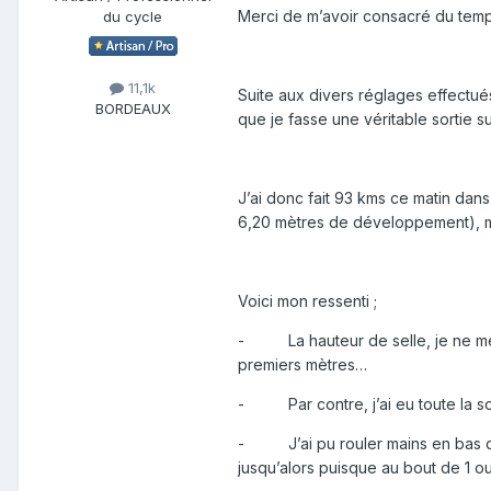
Merci de m’avoir consacré du temp
du cycle
11,1k
Suite aux divers réglages effectu
BORDEAUX
que je fasse une véritable sortie su
J’ai donc fait 93 kms ce matin dan
6,20 mètres de développement), ma
Voici mon ressenti ;
- La hauteur de selle, je ne me s
premiers mètres…
- Par contre, j’ai eu toute la sort
- J’ai pu rouler mains en bas du 
jusqu’alors puisque au bout de 1 ou