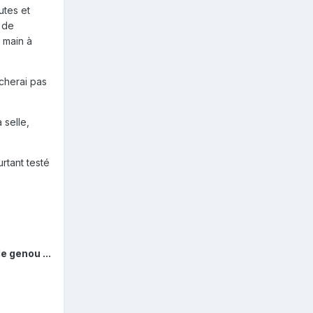
utes et
r de
 main à
cherai pas
 selle,
rtant testé
e genou ...