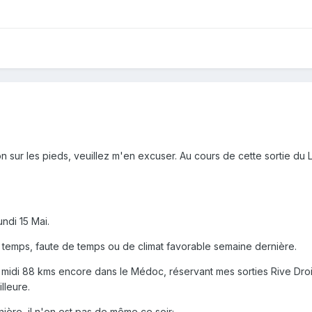
n sur les pieds, veuillez m'en excuser. Au cours de cette sortie du 
ndi 15 Mai.
re temps, faute de temps ou de climat favorable semaine dernière.
ès midi 88 kms encore dans le Médoc, réservant mes sorties Rive Droi
lleure.
nière, il n'en est pas de même ce soir;