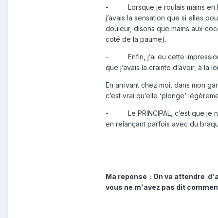
- Lorsque je roulais mains en hau
j’avais la sensation que si elles po
douleur, disons que mains aux coco
coté de la paume).
- Enfin, j’ai eu cette impression 
que j’avais la crainte d’avoir, à la
En arrivant chez moi, dans mon garag
c’est vrai qu’elle ‘plonge’ légèremen
- Le PRINCIPAL, c’est que je n’a
en relançant parfois avec du bra
Ma reponse : On va attendre d'aut
vous ne m'avez pas dit comment 