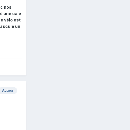
ec nos
é une cale
de vélo est
 bascule un
Auteur