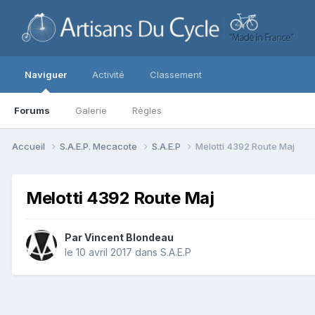
Naviguer
Activité
Classement
Forums
Galerie
Règles
Accueil
S.A.E.P. Mecacote
S.A.E.P
Melotti 4392 Route Maj
Melotti 4392 Route Maj
Par
Vincent Blondeau
le 10 avril 2017
dans
S.A.E.P