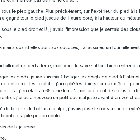
 sous le pied gauche. Plus précisément, sur l'extérieur du pied à la
a a gagné tout le pied jusque de l'autre coté, à la hauteur du métata
s le pied droit et là, j'avais l'impression que je sentais des clou
.
x mains quand elles sont aux cocottes, j'ai aussi eu un fourmillement
i failli mettre pied à terre, mais vous le savez, il faut bien rentrer à l
lager les pieds, je me suis mis à bouger les doigts de pied à l'intéri
n de desserrer les scratchs. j'ai replié les doigts sur eux mêmes pen
aru... Là, j'en étais au 65 iéme km. J'ai mis une dent de moins, et d
rentrer. j'ai eu à nouveau un petit peu mal juste avant d'arriver che
é de la selle. Je bats ma coulpe, j'avais posé le niveau sur les extré
la bulle est pile poil au centre !
res de la journée.
he.