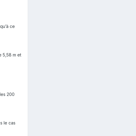
squ’à ce
e 5,58 m et
les 200
s le cas