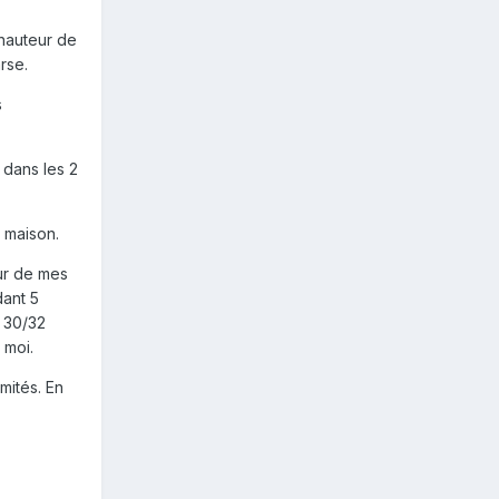
 hauteur de
rse.
s
 dans les 2
a maison.
eur de mes
dant 5
e 30/32
z moi.
mités. En