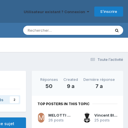
S’inscrire
Utilisateur existant ? Connexion
Toute l’activité
Réponses
Created
Dernière réponse
50
9 a
7 a
és
2
TOP POSTERS IN THIS TOPIC
MELOTTI Christian
Vincent Blondeau
26 posts
25 posts
e sujet