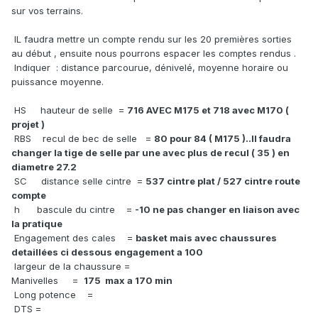
sur vos terrains.
IL faudra mettre un compte rendu sur les 20 premières sorties
au début , ensuite nous pourrons espacer les comptes rendus .
Indiquer : distance parcourue, dénivelé, moyenne horaire ou
puissance moyenne.
HS hauteur de selle =
716 AVEC M175 et 718 avec M170 (
projet )
RBS recul de bec de selle =
80 pour 84 ( M175 )..Il faudra
changer la tige de selle par une avec plus de recul ( 35 ) en
diametre 27.2
SC distance selle cintre =
537 cintre plat / 527 cintre route
compte
h bascule du cintre =
-10 ne pas changer en liaison avec
la pratique
Engagement des cales =
basket mais avec chaussures
detaillées ci dessous engagement a 100
largeur de la chaussure =
Manivelles =
175 max a 170 min
Long potence =
DTS =