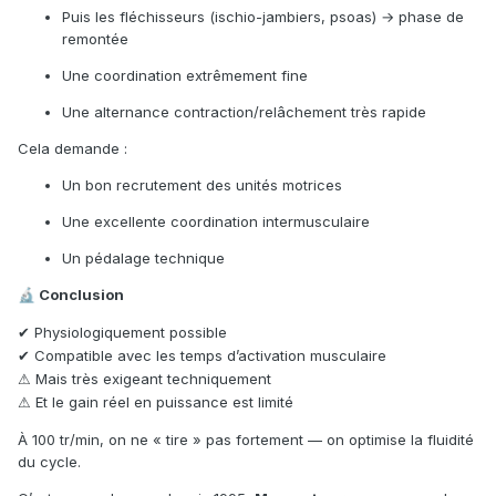
Puis les fléchisseurs (ischio-jambiers, psoas) → phase de
remontée
Une coordination extrêmement fine
Une alternance contraction/relâchement très rapide
Cela demande :
Un bon recrutement des unités motrices
Une excellente coordination intermusculaire
Un pédalage technique
Conclusion
🔬
Physiologiquement possible
✔
Compatible avec les temps d
’
activation musculaire
✔
Mais tr
è
s exigeant techniquement
⚠
Et le gain r
é
el en puissance est limit
é
⚠
À 100 tr/min, on ne « tire » pas fortement — on optimise la fluidité
du cycle.