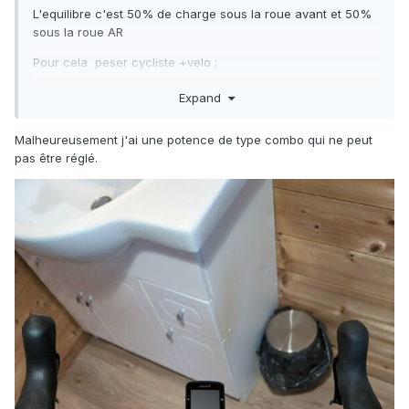
L'equilibre c'est 50% de charge sous la roue avant et 50%
sous la roue AR
Pour cela peser cycliste +velo ;
mettre le velo avec la roue AR sur une balance .
Expand
Mettre la roue avant a la meme hauteur sur un annuaire .
Malheureusement j'ai une potence de type combo qui ne peut
Monter sur le velo et lire le poids
pas être réglé.
faire le rapport .