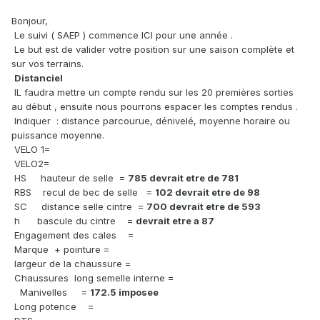
Bonjour,
Le suivi ( SAEP ) commence ICI pour une année .
Le but est de valider votre position sur une saison complète et
sur vos terrains.
Distanciel
IL faudra mettre un compte rendu sur les 20 premières sorties
au début , ensuite nous pourrons espacer les comptes rendus .
Indiquer : distance parcourue, dénivelé, moyenne horaire ou
puissance moyenne.
VELO 1=
VELO2=
HS hauteur de selle =
785 devrait etre de 781
RBS recul de bec de selle =
102 devrait etre de 98
SC distance selle cintre =
700 devrait etre de 593
h bascule du cintre =
devrait etre a 87
Engagement des cales =
Marque + pointure =
largeur de la chaussure =
Chaussures long semelle interne =
Manivelles =
172.5 imposee
Long potence =