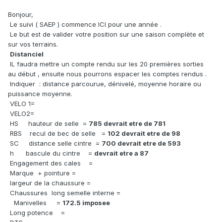
Bonjour,
Le suivi ( SAEP ) commence ICI pour une année .
Le but est de valider votre position sur une saison complète et
sur vos terrains.
Distanciel
IL faudra mettre un compte rendu sur les 20 premières sorties
au début , ensuite nous pourrons espacer les comptes rendus .
Indiquer : distance parcourue, dénivelé, moyenne horaire ou
puissance moyenne.
VELO 1=
VELO2=
HS hauteur de selle =
785 devrait etre de 781
RBS recul de bec de selle =
102 devrait etre de 98
SC distance selle cintre =
700 devrait etre de 593
h bascule du cintre =
devrait etre a 87
Engagement des cales =
Marque + pointure =
largeur de la chaussure =
Chaussures long semelle interne =
Manivelles =
172.5 imposee
Long potence =