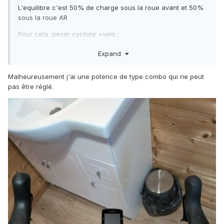
L'equilibre c'est 50% de charge sous la roue avant et 50%
sous la roue AR
Pour cela peser cycliste +velo ;
mettre le velo avec la roue AR sur une balance .
Expand
Mettre la roue avant a la meme hauteur sur un annuaire .
Malheureusement j'ai une potence de type combo qui ne peut
Monter sur le velo et lire le poids
pas être réglé.
faire le rapport .