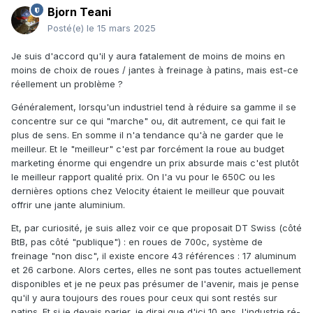
Bjorn Teani
Posté(e)
le 15 mars 2025
Je suis d'accord qu'il y aura fatalement de moins de moins en
moins de choix de roues / jantes à freinage à patins, mais est-ce
réellement un problème ?
Généralement, lorsqu'un industriel tend à réduire sa gamme il se
concentre sur ce qui "marche" ou, dit autrement, ce qui fait le
plus de sens. En somme il n'a tendance qu'à ne garder que le
meilleur. Et le "meilleur" c'est par forcément la roue au budget
marketing énorme qui engendre un prix absurde mais c'est plutôt
le meilleur rapport qualité prix. On l'a vu pour le 650C ou les
dernières options chez Velocity étaient le meilleur que pouvait
offrir une jante aluminium.
Et, par curiosité, je suis allez voir ce que proposait DT Swiss (côté
BtB, pas côté "publique") : en roues de 700c, système de
freinage "non disc", il existe encore 43 références
:
17 aluminum
et 26 carbone. Alors certes, elles ne sont pas toutes actuellement
disponibles et je ne peux pas présumer de l'avenir, mais je pense
qu'il y aura toujours des roues pour ceux qui sont restés sur
patins. Et si je devais parier, je dirai que d'ici 10 ans, l'industrie ré-