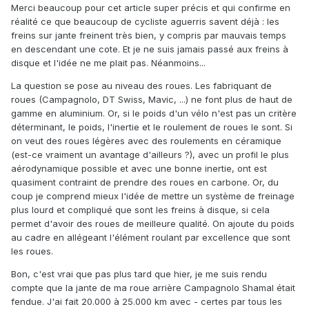
Merci beaucoup pour cet article super précis et qui confirme en
réalité ce que beaucoup de cycliste aguerris savent déjà : les
freins sur jante freinent très bien, y compris par mauvais temps
en descendant une cote. Et je ne suis jamais passé aux freins à
disque et l'idée ne me plait pas. Néanmoins...
La question se pose au niveau des roues. Les fabriquant de
roues (Campagnolo, DT Swiss, Mavic, ...) ne font plus de haut de
gamme en aluminium. Or, si le poids d'un vélo n'est pas un critère
déterminant, le poids, l'inertie et le roulement de roues le sont. Si
on veut des roues légères avec des roulements en céramique
(est-ce vraiment un avantage d'ailleurs ?), avec un profil le plus
aérodynamique possible et avec une bonne inertie, ont est
quasiment contraint de prendre des roues en carbone. Or, du
coup je comprend mieux l'idée de mettre un système de freinage
plus lourd et compliqué que sont les freins à disque, si cela
permet d'avoir des roues de meilleure qualité. On ajoute du poids
au cadre en allégeant l'élément roulant par excellence que sont
les roues.
Bon, c'est vrai que pas plus tard que hier, je me suis rendu
compte que la jante de ma roue arrière Campagnolo Shamal était
fendue. J'ai fait 20.000 à 25.000 km avec - certes par tous les