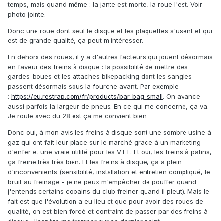
temps, mais quand même : la jante est morte, la roue l'est. Voir
photo jointe.
Donc une roue dont seul le disque et les plaquettes s'usent et qui
est de grande qualité, ça peut m'intéresser.
En dehors des roues, il y a d'autres facteurs qui jouent désormais
en faveur des freins à disque : la possibilité de mettre des
gardes-boues et les attaches bikepacking dont les sangles
passent désormais sous la fourche avant. Par exemple
:
https://eu.restrap.com/fr/products/bar-bag-small
. On avance
aussi parfois la largeur de pneus. En ce qui me concerne, ça va.
Je roule avec du 28 est ça me convient bien.
Donc oui, à mon avis les freins à disque sont une sombre usine à
gaz qui ont fait leur place sur le marché grace à un marketing
d'enfer et une vraie utilité pour les VTT. Et oui, les freins à patins,
ça freine très très bien. Et les freins à disque, ça a plein
d'inconvénients (sensibilité, installation et entretien compliqué, le
bruit au freinage - je ne peux m'empêcher de pouffer quand
j'entends certains copains du club freiner quand il pleut). Mais le
fait est que l'évolution a eu lieu et que pour avoir des roues de
qualité, on est bien forcé et contraint de passer par des freins à