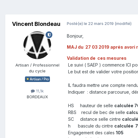
Vincent Blondeau
Posté(e)
le 22 mars 2019
(modifié)
Bonjour,
MAJ du 27 03 2019 aprés avori re
Validation de ces mesures
Le suivi ( SAEP ) commence ICI po
Artisan / Professionnel
du cycle
Le but est de valider votre positio
IL faudra mettre une compte rendu
11,1k
Indiquer : distance parcourue, d
BORDEAUX
HS hauteur de selle
calculée 7
RBS recul de bec de selle
calcu
SC distance selle cintre
calculé
h bascule du cintre
calculée 
Engagement des cales
105