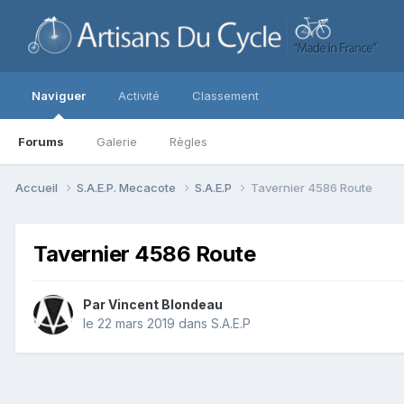
Naviguer
Activité
Classement
Forums
Galerie
Règles
Accueil
S.A.E.P. Mecacote
S.A.E.P
Tavernier 4586 Route
Tavernier 4586 Route
Par
Vincent Blondeau
le 22 mars 2019
dans
S.A.E.P