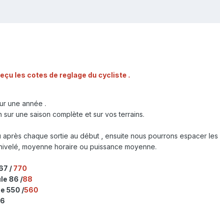
çu les cotes de reglage du cycliste .
ur une année .
n sur une saison complète et sur vos terrains.
 après chaque sortie au début , ensuite nous pourrons espacer les
énivelé, moyenne horaire ou puissance moyenne.
67 /
770
le 86 /
88
e 550 /
560
76