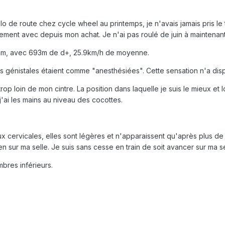
o de route chez cycle wheel au printemps, je n'avais jamais pris l
ment avec depuis mon achat. Je n'ai pas roulé de juin à maintenant
 56km, avec 693m de d+, 25.9km/h de moyenne.
s génistales étaient comme "anesthésiées". Cette sensation n'a dispa
trop loin de mon cintre. La position dans laquelle je suis le mieux et l
'ai les mains au niveau des cocottes.
x cervicales, elles sont légères et n'apparaissent qu'après plus de
en sur ma selle. Je suis sans cesse en train de soit avancer sur ma sel
res inférieurs.