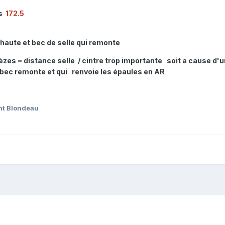
es
172.5
 haute et bec de selle qui remonte
èzes = distance selle / cintre trop importante soit a cause d'u
e bec remonte et qui renvoie les épaules en AR
nt Blondeau