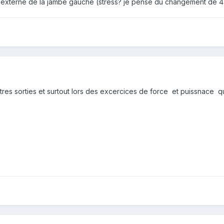
é externe de la jambe gauche (stress? je pense du changement de 4
autres sorties et surtout lors des excercices de force et puissnace qu