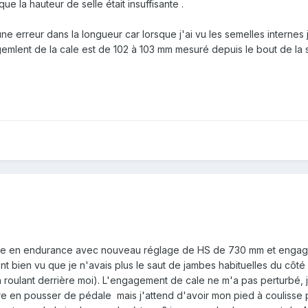
e la hauteur de selle était insuffisante .
 une erreur dans la longueur car lorsque j'ai vu les semelles interne
lent de la cale est de 102 à 103 mm mesuré depuis le bout de la s
ute en endurance avec nouveau réglage de HS de 730 mm et engag
ont bien vu que je n'avais plus le saut de jambes habituelles du côt
roulant derrière moi). L'engagement de cale ne m'a pas perturbé, j'
 en pousser de pédale mais j'attend d'avoir mon pied à coulisse po