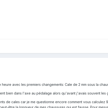
te heure avec les premiers changements: Cale de 2 mm sous la chaus
nt bien dans l'axe au pédalage alors qu'avant j'avais souvent les ge
nts de cales car je me questionne encore comment vous calculez 9
ut-être la longueur de mes chaussures qui est fausse. Pour mesurer 