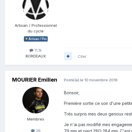
Artisan / Professionnel
du cycle
11,1k
BORDEAUX
Citer
MOURIER Emilien
Posté(e)
le 10 novembre 2016
Bonsoir,
Première sortie ce soir d'une peti
Très surpris mes deux genoux reste
Membres
Je n'ai pas modifié mes engageme
26
79 mm et pied 280-284 mm. C'est pe