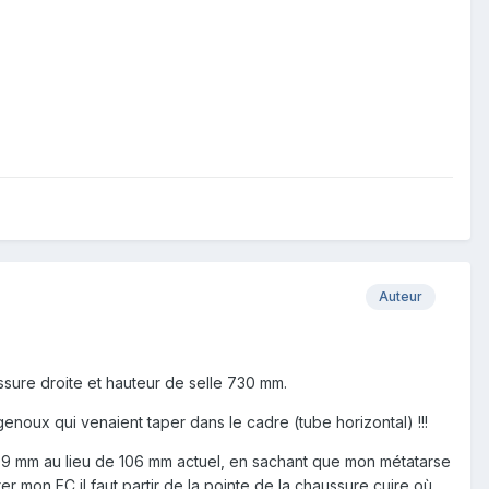
Auteur
sure droite et hauteur de selle 730 mm.
noux qui venaient taper dans le cadre (tube horizontal) !!!
9 mm au lieu de 106 mm actuel, en sachant que mon métatarse
mon EC il faut partir de la pointe de la chaussure cuire où