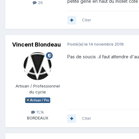
petite gêne en haut du mollet côt
26
Citer
Vincent Blondeau
Posté(e)
le 14 novembre 2016
Pas de soucis ..il faut attendre d'
Artisan / Professionnel
du cycle
11,1k
BORDEAUX
Citer