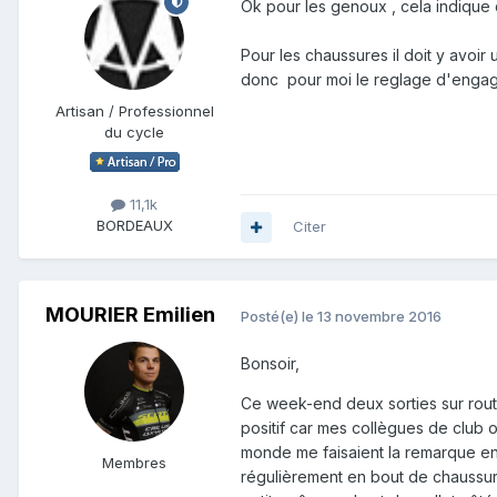
Ok pour les genoux , cela indique qu
Pour les chaussures il doit y avoir
donc pour moi le reglage d'engagem
Artisan / Professionnel
du cycle
11,1k
BORDEAUX
Citer
MOURIER Emilien
Posté(e)
le 13 novembre 2016
Bonsoir,
Ce week-end deux sorties sur ro
positif car mes collègues de club 
monde me faisaient la remarque en 
Membres
régulièrement en bout de chaussure