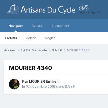
Naviguer
Activité
Classement
Forums
Galerie
Règles
Accueil
S.A.E.P. Mecacote
S.A.E.P
MOURIER 4340
MOURIER 4340
Par
MOURIER Emilien
le 10 novembre 2016
dans
S.A.E.P