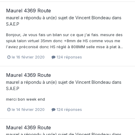
Maurel 4369 Route
maurel
a répondu à un(e) sujet de
Vincent Blondeau
dans
S.A.E.P
Bonjour, Je vous fais un bilan sur ce que j'ai fais. mesure des
spiuk talon virtuel 35mm donc +8mm de HS comme vous me
l'aviez préconisé donc HS réglé à 808MM selle mise à plat à...
le 16 février 2020
124 réponses
Maurel 4369 Route
maurel
a répondu à un(e) sujet de
Vincent Blondeau
dans
S.A.E.P
merci bon week end
le 14 février 2020
124 réponses
Maurel 4369 Route
maurel
a répondu à un(e) sujet de
Vincent Blondeau
dans