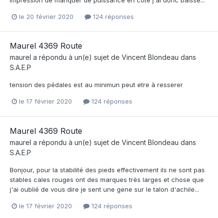
impression de manquer de puissance en cote j'ai donc baissé...
le 20 février 2020
124 réponses
Maurel 4369 Route
maurel
a répondu à un(e) sujet de
Vincent Blondeau
dans
S.A.E.P
tension des pédales est au minimun peut etre à resserer
le 17 février 2020
124 réponses
Maurel 4369 Route
maurel
a répondu à un(e) sujet de
Vincent Blondeau
dans
S.A.E.P
Bonjour, pour la stabilité des pieds effectivement ils ne sont pas
stables cales rouges ont des marques très larges et chose que
j'ai oublié de vous dire je sent une gene sur le talon d'achile...
le 17 février 2020
124 réponses