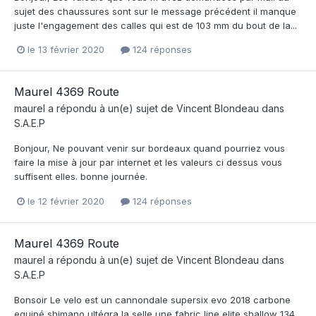
sujet des chaussures sont sur le message précédent il manque
juste l'engagement des calles qui est de 103 mm du bout de la...
le 13 février 2020
124 réponses
Maurel 4369 Route
maurel
a répondu à un(e) sujet de
Vincent Blondeau
dans
S.A.E.P
Bonjour, Ne pouvant venir sur bordeaux quand pourriez vous
faire la mise à jour par internet et les valeurs ci dessus vous
suffisent elles. bonne journée.
le 12 février 2020
124 réponses
Maurel 4369 Route
maurel
a répondu à un(e) sujet de
Vincent Blondeau
dans
S.A.E.P
Bonsoir Le velo est un cannondale supersix evo 2018 carbone
equipé shimano ultégra la selle une fabric line elite shallow 134