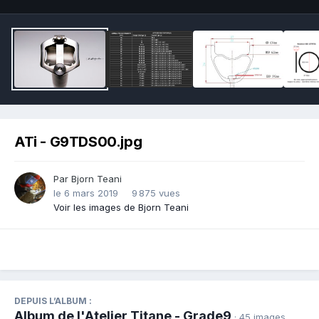
ATi - G9TDS00.jpg
Par
Bjorn Teani
le 6 mars 2019
9 875 vues
Voir les images de Bjorn Teani
DEPUIS L’ALBUM :
Album de l'Atelier Titane - Grade9
· 45 images