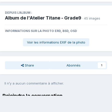
DEPUIS L’ALBUM :
Album de l'Atelier Titane - Grade9
· 45 images
INFORMATIONS SUR LA PHOTO ERD, BSD, OSD
Voir les informations EXIF de la photo
Share
Abonnés
1
Il n’y a aucun commentaire à afficher.
Rejoindre la conversation
Vous pouvez publier maintenant et vous inscrire plus tard. Si vous
avez un compte,
connectez-vous maintenant
pour publier avec
votre compte.