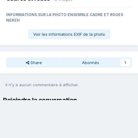
INFORMATIONS SUR LA PHOTO ENSEMBLE CADRE ET ROUES
NERZH
Voir les informations EXIF de la photo
Share
Abonnés
1
Il n’y a aucun commentaire à afficher.
Rejoindre la conversation
Vous pouvez publier maintenant et vous inscrire plus tard. Si vous
avez un compte,
connectez-vous maintenant
pour publier avec
votre compte.