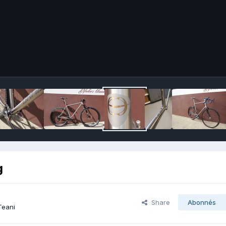
g
Share
Abonnés
Teani