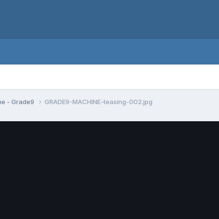
ane - Grade9
GRADE9-MACHINE-teasing-002.jpg