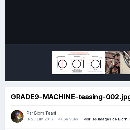
GRADE9-MACHINE-teasing-002.jp
Par
Bjorn Teani
le 23 juin 2016
4 068 vues
Voir les images de Bjorn 