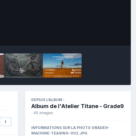
Outils des images
DEPUIS L’ALBUM :
Album de l'Atelier Titane - Grade9
· 45 images
1
INFORMATIONS SUR LA PHOTO GRADE9-
MACHINE-TEASING-002.JPG