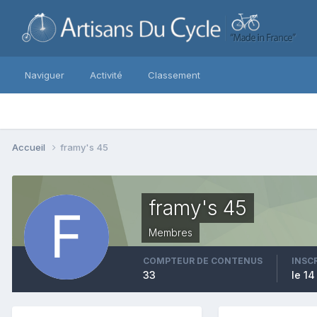
Naviguer
Activité
Classement
Accueil
framy's 45
framy's 45
Membres
COMPTEUR DE CONTENUS
INSC
33
le 14