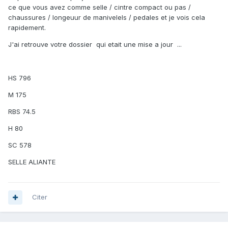
ce que vous avez comme selle / cintre compact ou pas /
chaussures / longeuur de manivelels / pedales et je vois cela
rapidement.
J'ai retrouve votre dossier qui etait une mise a jour ...
HS 796
M 175
RBS 74.5
H 80
SC 578
SELLE ALIANTE
Citer