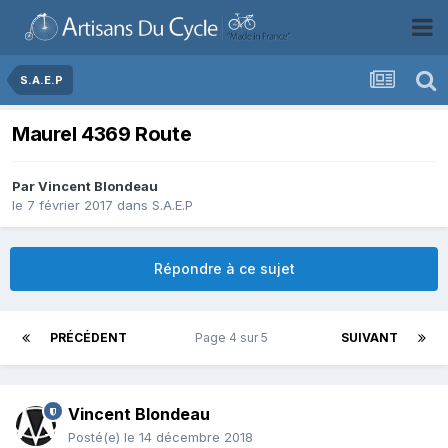
S.A.E.P
Maurel 4369 Route
Par
Vincent Blondeau
le 7 février 2017
dans
S.A.E.P
Répondre à ce sujet
PRÉCÉDENT
Page 4 sur 5
SUIVANT
Vincent Blondeau
Posté(e)
le 14 décembre 2018