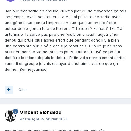
Bonjour hier sortie en groupe 78 kms plat 28 de moyennes ça fais
longtemps j avais pas rouler si vite , j ai pu faire ma sortie avec
une gêne sous genou l impression que quelque chose frotte
autour de se genou tête de Perroné ? Tendon ? Fémur ? TFL ? J
ai terminer la sortie pas pire une fois bien chaud , aujourd’hui
genou qui brûle plus après effort que pendant donc il y a bien
une contrainte sur le vélo car si je repause 5-6 jours je ne sens
plus rien dans la vie de tous les jours . Dur de trouvé ce pb qui
doit être le même depuis le début . Enfin voilà normalement sortie
samedi en groupe je vais essayer d enchaîner voir ce que ça
donne . Bonne journée
Citer
Vincent Blondeau
Posté(e)
le 19 février 2021
Voir orientation des cales si les marques sont centrés .