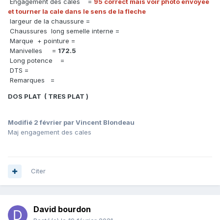
Engagement des cales =
95 correct mais voir photo envoyee
et tourner la cale dans le sens de la fleche
largeur de la chaussure =
Chaussures long semelle interne =
Marque + pointure =
Manivelles =
172.5
Long potence =
DTS =
Remarques =
DOS PLAT ( TRES PLAT )
Modifié
2 février
par Vincent Blondeau
Maj engagement des cales
Citer
David bourdon