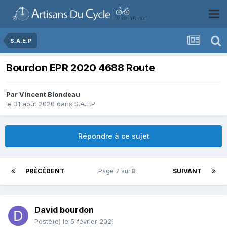
S.A.E.P
Bourdon EPR 2020 4688 Route
Par
Vincent Blondeau
le 31 août 2020
dans
S.A.E.P
Répondre à ce sujet
PRÉCÉDENT
Page 7 sur 8
SUIVANT
David bourdon
Posté(e)
le 5 février 2021