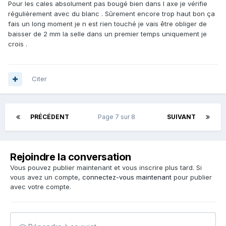
Pour les cales absolument pas bougé bien dans l axe je vérifie
Au 28 janvier
:
régulièrement avec du blanc . Sûrement encore trop haut bon ça
fais un long moment je n est rien touché je vais être obliger de
HS : 74.8
baisser de 2 mm la selle dans un premier temps uniquement je
RBS : 7.8
crois .
SC : 52.3
HBC : 5.6
Citer
chaussure sidi ergo carbon 2 cale look keo rouge
PRÉCÉDENT
Page 7 sur 8
SUIVANT
pedales look keo 2 max carbon
semelle : SIDAS BIKE
Rejoindre la conversation
selle : selle italia SLR SUPERFLOW
Vous pouvez publier maintenant et vous inscrire plus tard. Si
manivelle : shimano ultegra 172.5
vous avez un compte,
connectez-vous maintenant
pour publier
avec votre compte.
potence : pro 90mm