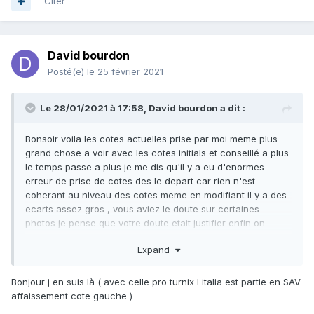
Citer
David bourdon
Posté(e)
le 25 février 2021
Le 28/01/2021 à 17:58,
David bourdon
a dit :
Bonsoir voila les cotes actuelles prise par moi meme plus
grand chose a voir avec les cotes initials et conseillé a plus
le temps passe a plus je me dis qu'il y a eu d'enormes
erreur de prise de cotes des le depart car rien n'est
coherant au niveau des cotes meme en modifiant il y a des
ecarts assez gros , vous aviez le doute sur certaines
photos je pense que votre doute etait justifier enfin on
essaie quand meme d'avancer malgres ca avec vos
Expand
conseils a distance voici les mesures avant nouveau
reglage prevue ( baisse de 2 mm pour essayer d eradiquer
douleur derriere genou )
Bonjour j en suis là ( avec celle pro turnix l italia est partie en SAV
affaissement cote gauche )