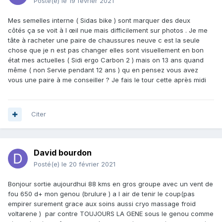
Posté(e)
le 19 février 2021
Mes semelles interne ( Sidas bike ) sont marquer des deux
côtés ça se voit à l œil nue mais difficilement sur photos . Je me
tâte à racheter une paire de chaussures neuve c est la seule
chose que je n est pas changer elles sont visuellement en bon
état mes actuelles ( Sidi ergo Carbon 2 ) mais on 13 ans quand
même ( non Servie pendant 12 ans ) qu en pensez vous avez
vous une paire à me conseiller ? Je fais le tour cette après midi
Citer
David bourdon
Posté(e)
le 20 février 2021
Bonjour sortie aujourdhui 88 kms en gros groupe avec un vent de
fou 650 d+ mon genou (brulure ) a l air de tenir le coup(pas
empirer surement grace aux soins aussi cryo massage froid
voltarene ) par contre TOUJOURS LA GENE sous le genou comme